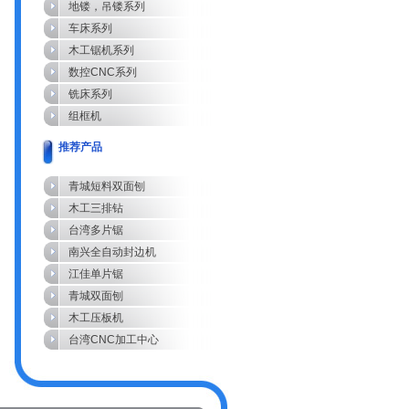
地镂，吊镂系列
车床系列
木工锯机系列
数控CNC系列
铣床系列
组框机
推荐产品
青城短料双面刨
木工三排钻
台湾多片锯
南兴全自动封边机
江佳单片锯
青城双面刨
木工压板机
台湾CNC加工中心