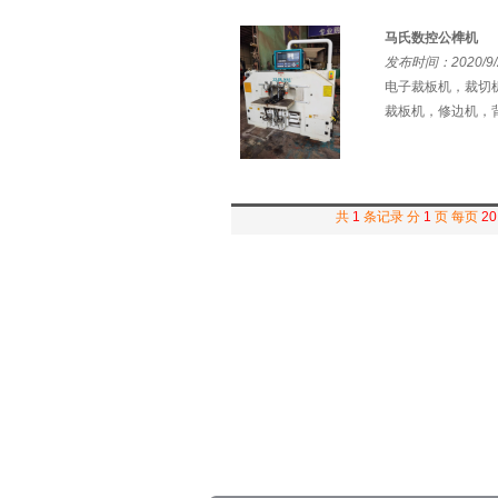
马氏数控公榫机
发布时间：2020/9/
电子裁板机，裁切机
裁板机，修边机，背
共
1
条记录 分
1
页 每页
20