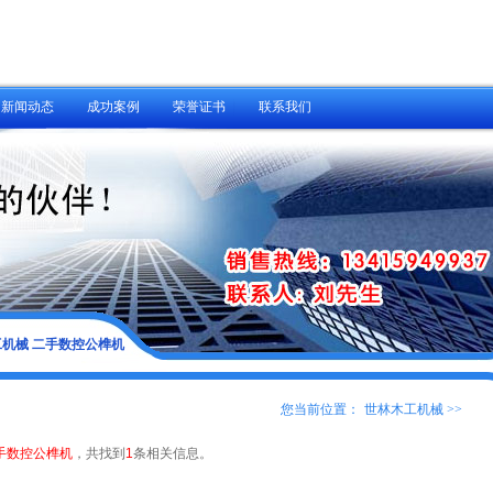
新闻动态
成功案例
荣誉证书
联系我们
工机械 二手数控公榫机
您当前位置：
世林木工机械
>>
手数控公榫机
，共找到
1
条相关信息。