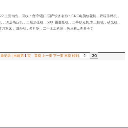
22
主要销售、回收：台湾/进口/国产设备名称：CNC电脑刨花机、双端作榫机，
，10层热压机，二层热压机，500T覆面压机，二手砂光机,木工机械，砂光机，
刀车床，四面刨，多片锯，二手木工机器，热压机...
查看全文
条记录 | 当前第
1
页 首页 上一页 下一页 末页 转到: