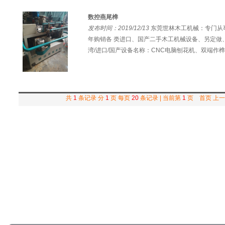
数控燕尾榫
发布时间：2019/12/13
东莞世林木工机械：专门从
年购销各 类进口、国产二手木工机械设备、另定做
湾/进口/国产设备名称：CNC电脑刨花机、双端作榫机
共
1
条记录 分
1
页 每页
20
条记录 | 当前第
1
页 首页 上一